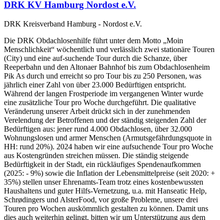
DRK KV Hamburg Nordost e.V.
DRK Kreisverband Hamburg - Nordost e.V.
Die DRK Obdachlosenhilfe führt unter dem Motto „Moin
Menschlichkeit“ wöchentlich und verlässlich zwei stationäre Touren
(City) und eine auf-suchende Tour durch die Schanze, über
Reeperbahn und den Altonaer Bahnhof bis zum Obdachlosenheim
Pik As durch und erreicht so pro Tour bis zu 250 Personen, was
jährlich einer Zahl von über 23.000 Bedürftigen entspricht.
Während der langen Frostperiode im vergangenen Winter wurde
eine zusätzliche Tour pro Woche durchgeführt. Die qualitative
Veränderung unserer Arbeit drückt sich in der zunehmenden
Verelendung der Betroffenen und der ständig steigenden Zahl der
Bedürftigen aus: jener rund 4.000 Obdachlosen, über 32.000
Wohnungslosen und armer Menschen (Armutsgefährdungsquote in
HH: rund 20%). 2024 haben wir eine aufsuchende Tour pro Woche
aus Kostengründen streichen müssen. Die ständig steigende
Bedürftigkeit in der Stadt, ein rückläufiges Spendenaufkommen
(2025: - 9%) sowie die Inflation der Lebensmittelpreise (seit 2020: +
35%) stellen unser Ehrenamts-Team trotz eines kostenbewussten
Haushaltens und guter Hilfs-Vernetzung, u.a. mit Hanseatic Help,
Schrødingers und AlsterFood, vor große Probleme, unsere drei
Touren pro Wochen auskömmlich gestalten zu können. Damit uns
dies auch weiterhin gelingt, bitten wir um Unterstützung aus dem