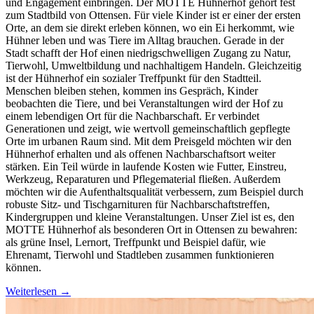
und Engagement einbringen. Der MOTTE Hühnerhof gehört fest
zum Stadtbild von Ottensen. Für viele Kinder ist er einer der ersten
Orte, an dem sie direkt erleben können, wo ein Ei herkommt, wie
Hühner leben und was Tiere im Alltag brauchen. Gerade in der
Stadt schafft der Hof einen niedrigschwelligen Zugang zu Natur,
Tierwohl, Umweltbildung und nachhaltigem Handeln. Gleichzeitig
ist der Hühnerhof ein sozialer Treffpunkt für den Stadtteil.
Menschen bleiben stehen, kommen ins Gespräch, Kinder
beobachten die Tiere, und bei Veranstaltungen wird der Hof zu
einem lebendigen Ort für die Nachbarschaft. Er verbindet
Generationen und zeigt, wie wertvoll gemeinschaftlich gepflegte
Orte im urbanen Raum sind. Mit dem Preisgeld möchten wir den
Hühnerhof erhalten und als offenen Nachbarschaftsort weiter
stärken. Ein Teil würde in laufende Kosten wie Futter, Einstreu,
Werkzeug, Reparaturen und Pflegematerial fließen. Außerdem
möchten wir die Aufenthaltsqualität verbessern, zum Beispiel durch
robuste Sitz- und Tischgarnituren für Nachbarschaftstreffen,
Kindergruppen und kleine Veranstaltungen. Unser Ziel ist es, den
MOTTE Hühnerhof als besonderen Ort in Ottensen zu bewahren:
als grüne Insel, Lernort, Treffpunkt und Beispiel dafür, wie
Ehrenamt, Tierwohl und Stadtleben zusammen funktionieren
können.
Weiterlesen
→