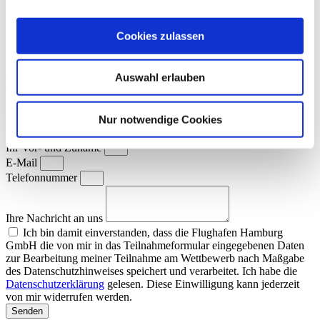
Anstrengungen kann Veränderung in Bereichen gelingen, die für
Einzelne mit (zu) großen Hürden besetzt sind.
Cookies zulassen
Impressum
|
Datenschutz
|
Teilnahmebedingungen
|
Bildrichtlinien
Kontakt
Auswahl erlauben
Jetzt bewerben
Kontaktformular
Nur notwendige Cookies
Ihr Vor- und Zuname
E-Mail
Telefonnummer
Ihre Nachricht an uns
Ich bin damit einverstanden, dass die Flughafen Hamburg
GmbH die von mir in das Teilnahmeformular eingegebenen Daten
zur Bearbeitung meiner Teilnahme am Wettbewerb nach Maßgabe
des Datenschutzhinweises speichert und verarbeitet. Ich habe die
Datenschutzerklärung
gelesen. Diese Einwilligung kann jederzeit
von mir widerrufen werden.
Senden