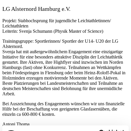
LG Alsternord Hamburg e.V.
Projekt: Stabhochsprung für jugendliche Leichtathletinnen/
Leichtathleten
Leiterin: Svenja Schumann (Physik Master of Science)
Trainingsgruppe: Sportlerinnen/ Sportler der U14- U20 der LG
Alsternord.
Svenja hat mit außergewöhnlichem Engagement eine einzigartige
Initiative für eine besonders attraktive Disziplin der Leichtathletik
gestartet. Ihre Aktiven, ihre Highflyer sind inzwischen im Norden
Hamburgs (fast) ohne Konkurrenz. Teilnahmen an Wettkämpfen
beim Fördespringen in Flensburg oder beim Heinz-Roloff-Pokal in
Holzminden erzeugen motivierende Momente bei den Aktiven.
Beste Platzierungen bei Landesmeisterschaften und Teilnahme an
deutschen Meisterschaften sind Belohnung für ihre unermüdliche
Arbeit.
Bei Auszeichnung des Engagements wünschen wir uns finanzielle
Hilfe bei der Beschaffung von geeigneten Glasfaserstäben, die
einzeln ca 600-800 € kosten.
Antoni Thoma
1. Vorsitzender der LG Alsternord