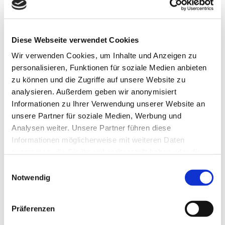
Diese Webseite verwendet Cookies
Wir verwenden Cookies, um Inhalte und Anzeigen zu
personalisieren, Funktionen für soziale Medien anbieten
zu können und die Zugriffe auf unsere Website zu
analysieren. Außerdem geben wir anonymisiert
Informationen zu Ihrer Verwendung unserer Website an
unsere Partner für soziale Medien, Werbung und
Analysen weiter. Unsere Partner führen diese
Informationen möglicherweise mit weiteren Daten
zusammen, die Sie ihnen bereitgestellt haben oder die
sie im Rahmen Ihrer Nutzung der Dienste gesammelt
Einwilligungsauswahl
haben. Weitere Informationen zur Datenverarbeitung
Notwendig
finden Sie auch in der
Datenschutzerklärung.
Präferenzen