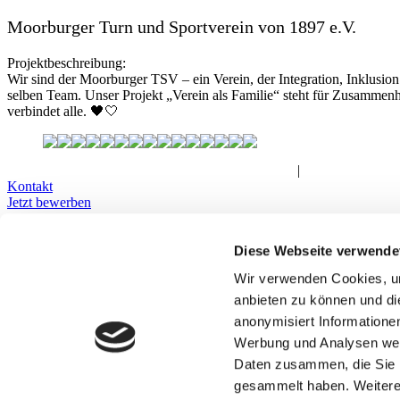
Moorburger Turn und Sportverein von 1897 e.V.
Projektbeschreibung:
Wir sind der Moorburger TSV – ein Verein, der Integration, Inklusion
selben Team. Unser Projekt „Verein als Familie“ steht für Zusammenh
verbindet alle. 🖤🤍
Impressum
|
Datenschutz
|
Teilnahmebedingungen
|
Bildrichtlinien
Kontakt
Jetzt bewerben
Kontaktformular
Diese Webseite verwende
Wir verwenden Cookies, um
Ihr Vor- und Zuname
E-Mail
anbieten zu können und di
Telefonnummer
anonymisiert Informatione
Werbung und Analysen weit
Daten zusammen, die Sie i
Ihre Nachricht an uns
Ich bin damit einverstanden, dass die Flughafen Hamburg GmbH
gesammelt haben. Weitere 