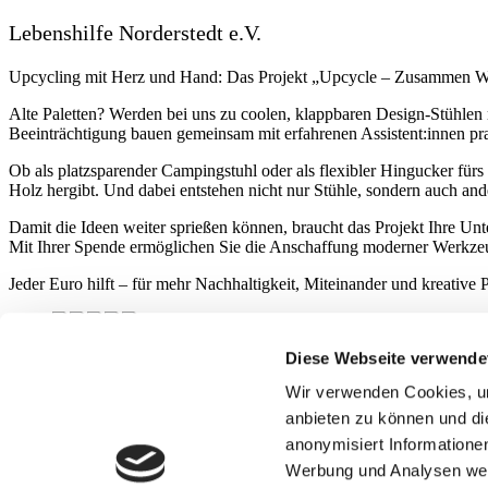
Lebenshilfe Norderstedt e.V.
Upcycling mit Herz und Hand: Das Projekt „Upcycle – Zusammen We
Alte Paletten? Werden bei uns zu coolen, klappbaren Design-Stühle
Beeinträchtigung bauen gemeinsam mit erfahrenen Assistent:innen pr
Ob als platzsparender Campingstuhl oder als flexibler Hingucker fürs
Holz hergibt. Und dabei entstehen nicht nur Stühle, sondern auch and
Damit die Ideen weiter sprießen können, braucht das Projekt Ihre Unt
Mit Ihrer Spende ermöglichen Sie die Anschaffung moderner Werkzeug
Jeder Euro hilft – für mehr Nachhaltigkeit, Miteinander und kreative
Impressum
|
Datenschutz
|
Teilnahmebedingungen
|
Bildrichtlinien
Diese Webseite verwende
Kontakt
Wir verwenden Cookies, um
Jetzt bewerben
anbieten zu können und di
Kontaktformular
anonymisiert Informatione
Werbung und Analysen weit