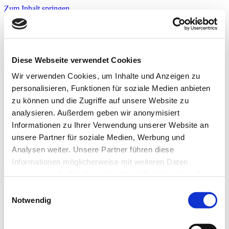
Zum Inhalt springen
Infos & Tipps
Projekte
Nachbarschaftspreis?
Jetzt bewerben!
Diese Webseite verwendet Cookies
Warnwesten?
Jetzt bewerben!
Wir verwenden Cookies, um Inhalte und Anzeigen zu
personalisieren, Funktionen für soziale Medien anbieten
zu können und die Zugriffe auf unsere Website zu
Startseite
analysieren. Außerdem geben wir anonymisiert
Infos & Tipps
Informationen zu Ihrer Verwendung unserer Website an
Projekte
Nachbarschaftspreis?
unsere Partner für soziale Medien, Werbung und
Hier bewerben!
Analysen weiter. Unsere Partner führen diese
Warnwesten?
Informationen möglicherweise mit weiteren Daten
Hier bewerben!
zusammen, die Sie ihnen bereitgestellt haben oder die
WUK-Kieler-1
sie im Rahmen Ihrer Nutzung der Dienste gesammelt
Einwilligungsauswahl
haben. Weitere Informationen zur Datenverarbeitung
Notwendig
finden Sie auch in der
Datenschutzerklärung.