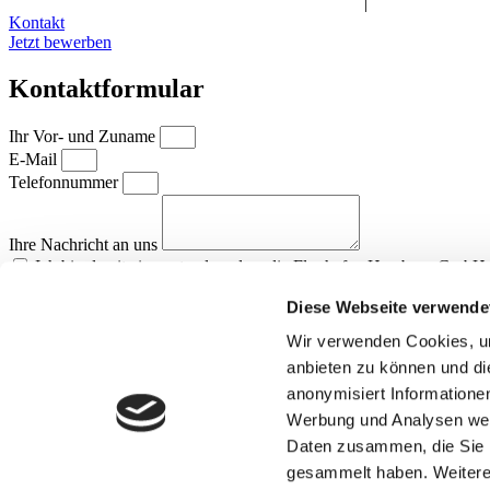
Impressum
|
Datenschutz
|
Teilnahmebedingungen
|
Bildrichtlinien
Kontakt
Jetzt bewerben
Kontaktformular
Ihr Vor- und Zuname
E-Mail
Telefonnummer
Ihre Nachricht an uns
Ich bin damit einverstanden, dass die Flughafen Hamburg GmbH
Datenschutzhinweises speichert und verarbeitet. Ich habe die
Datensc
Diese Webseite verwende
Senden
Wir verwenden Cookies, um
anbieten zu können und di
anonymisiert Informatione
Werbung und Analysen weit
Daten zusammen, die Sie i
gesammelt haben. Weitere 