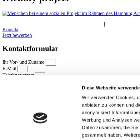
Impressum
|
Datenschutz
|
Teilnahmebedingungen
|
Bildrichtlinien
Kontakt
Jetzt bewerben
Kontaktformular
Ihr Vor- und Zuname
E-Mail
Telefonnummer
Diese Webseite verwende
Ihre Nachricht an uns
Wir verwenden Cookies, um
Ich bin damit einverstanden, dass die Flughafen Hamburg GmbH
Datenschutzhinweises speichert und verarbeitet. Ich habe die
Datensc
anbieten zu können und di
Senden
anonymisiert Informatione
Werbung und Analysen weit
Daten zusammen, die Sie i
gesammelt haben. Weitere 