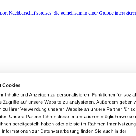
t Cookies
 Inhalte und Anzeigen zu personalisieren, Funktionen für sozia
 die von mir in das Teilnahmeformular eingegebenen Daten zur Bearb
hutzerklärung
gelesen. Diese Einwilligung kann jederzeit von mir wide
e Zugriffe auf unsere Website zu analysieren. Außerdem geben w
n zu Ihrer Verwendung unserer Website an unsere Partner für so
er. Unsere Partner führen diese Informationen möglicherweise 
hnen bereitgestellt haben oder die sie im Rahmen Ihrer Nutzung
Informationen zur Datenverarbeitung finden Sie auch in der