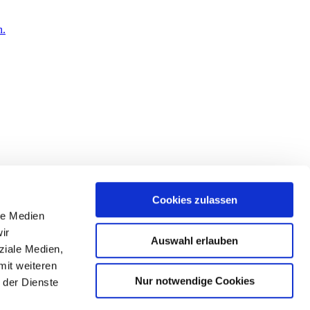
Cookies zulassen
le Medien
eitung meiner Teilnahme am Wettbewerb nach Maßgabe des
rrufen werden.
ir
Auswahl erlauben
ziale Medien,
mit weiteren
Nur notwendige Cookies
 der Dienste