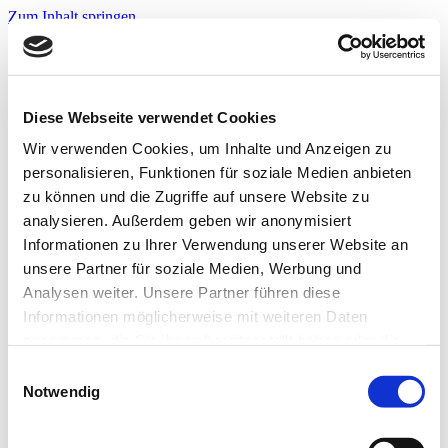
Zum Inhalt springen
Infos & Tipps
Projekte
Nachbarschaftspreis?
Jetzt bewerben!
Diese Webseite verwendet Cookies
Warnwesten?
Jetzt bewerben!
Wir verwenden Cookies, um Inhalte und Anzeigen zu
personalisieren, Funktionen für soziale Medien anbieten
zu können und die Zugriffe auf unsere Website zu
Startseite
analysieren. Außerdem geben wir anonymisiert
Infos & Tipps
Informationen zu Ihrer Verwendung unserer Website an
Projekte
Nachbarschaftspreis?
unsere Partner für soziale Medien, Werbung und
Hier bewerben!
Analysen weiter. Unsere Partner führen diese
Warnwesten?
Informationen möglicherweise mit weiteren Daten
Hier bewerben!
zusammen, die Sie ihnen bereitgestellt haben oder die
Fussballplatz
sie im Rahmen Ihrer Nutzung der Dienste gesammelt
Einwilligungsauswahl
haben. Weitere Informationen zur Datenverarbeitung
Notwendig
finden Sie auch in der
Datenschutzerklärung.