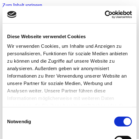
Zum Inhalt springen
Infos & Tipps
Projekte
Nachbarschaftspreis?
Jetzt bewerben!
Diese Webseite verwendet Cookies
Warnwesten?
Jetzt bewerben!
Wir verwenden Cookies, um Inhalte und Anzeigen zu
personalisieren, Funktionen für soziale Medien anbieten
zu können und die Zugriffe auf unsere Website zu
Startseite
analysieren. Außerdem geben wir anonymisiert
Infos & Tipps
Informationen zu Ihrer Verwendung unserer Website an
Projekte
Nachbarschaftspreis?
unsere Partner für soziale Medien, Werbung und
Hier bewerben!
Analysen weiter. Unsere Partner führen diese
Warnwesten?
Informationen möglicherweise mit weiteren Daten
Hier bewerben!
zusammen, die Sie ihnen bereitgestellt haben oder die
bdf4de8c-da3d-4a5b-834a-
sie im Rahmen Ihrer Nutzung der Dienste gesammelt
Einwilligungsauswahl
haben. Weitere Informationen zur Datenverarbeitung
Notwendig
bc593dd06011
finden Sie auch in der
Datenschutzerklärung.