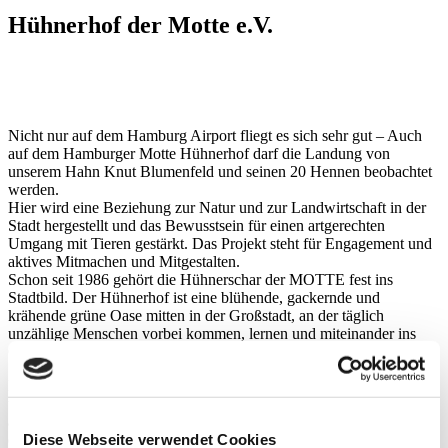
Hühnerhof der Motte e.V.
Nicht nur auf dem Hamburg Airport fliegt es sich sehr gut – Auch
auf dem Hamburger Motte Hühnerhof darf die Landung von
unserem Hahn Knut Blumenfeld und seinen 20 Hennen beobachtet
werden.
Hier wird eine Beziehung zur Natur und zur Landwirtschaft in der
Stadt hergestellt und das Bewusstsein für einen artgerechten
Umgang mit Tieren gestärkt. Das Projekt steht für Engagement und
aktives Mitmachen und Mitgestalten.
Schon seit 1986 gehört die Hühnerschar der MOTTE fest ins
Stadtbild. Der Hühnerhof ist eine blühende, gackernde und
krähende grüne Oase mitten in der Großstadt, an der täglich
unzählige Menschen vorbei kommen, lernen und miteinander ins
Gespräch kommen.
Nachmittags kannst Du den Hühnern beim Sandbaden zuschauen
und sie mit Obst und Gemüseresten füttern. Kleine Kinder, aber
auch Jugendliche und Erwachsene beobachten die Tiere fasziniert,
Diese Webseite verwendet Cookies
dabei ist besonders für die Kleinen der Hof ein beliebtes