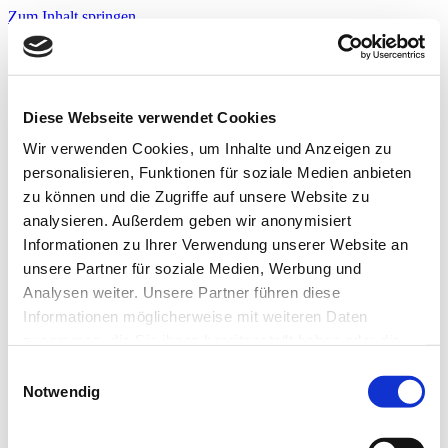
Zum Inhalt springen
Infos & Tipps
Projekte
Nachbarschaftspreis?
Jetzt bewerben!
Diese Webseite verwendet Cookies
Warnwesten?
Jetzt bewerben!
Wir verwenden Cookies, um Inhalte und Anzeigen zu
personalisieren, Funktionen für soziale Medien anbieten
zu können und die Zugriffe auf unsere Website zu
Startseite
analysieren. Außerdem geben wir anonymisiert
Infos & Tipps
Informationen zu Ihrer Verwendung unserer Website an
Projekte
Nachbarschaftspreis?
unsere Partner für soziale Medien, Werbung und
Hier bewerben!
Analysen weiter. Unsere Partner führen diese
Warnwesten?
Informationen möglicherweise mit weiteren Daten
Hier bewerben!
zusammen, die Sie ihnen bereitgestellt haben oder die
HipHop and Health_Vortrag
sie im Rahmen Ihrer Nutzung der Dienste gesammelt
Einwilligungsauswahl
haben. Weitere Informationen zur Datenverarbeitung
Notwendig
Sportlerernährung_2
finden Sie auch in der
Datenschutzerklärung.