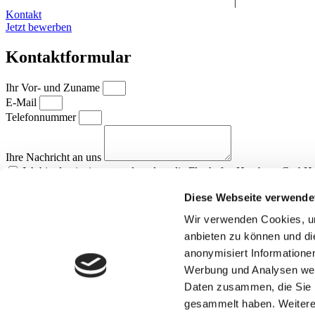
Impressum
|
Datenschutz
|
Teilnahmebedingungen
|
Bildrichtlinien
Kontakt
Jetzt bewerben
Kontaktformular
Ihr Vor- und Zuname
E-Mail
Telefonnummer
Ihre Nachricht an uns
Ich bin damit einverstanden, dass die Flughafen Hamburg GmbH
Datenschutzhinweises speichert und verarbeitet. Ich habe die
Datensc
Diese Webseite verwende
Senden
Wir verwenden Cookies, um
anbieten zu können und di
anonymisiert Informatione
Werbung und Analysen weit
Daten zusammen, die Sie i
gesammelt haben. Weitere 