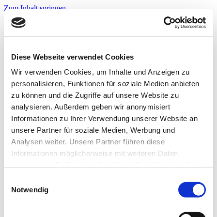
Zum Inhalt springen
Infos & Tipps
Projekte
Nachbarschaftspreis?
Jetzt bewerben!
Diese Webseite verwendet Cookies
Warnwesten?
Jetzt bewerben!
Wir verwenden Cookies, um Inhalte und Anzeigen zu
personalisieren, Funktionen für soziale Medien anbieten
zu können und die Zugriffe auf unsere Website zu
Startseite
analysieren. Außerdem geben wir anonymisiert
Infos & Tipps
Informationen zu Ihrer Verwendung unserer Website an
Projekte
Nachbarschaftspreis?
unsere Partner für soziale Medien, Werbung und
Hier bewerben!
Analysen weiter. Unsere Partner führen diese
Warnwesten?
Informationen möglicherweise mit weiteren Daten
Hier bewerben!
zusammen, die Sie ihnen bereitgestellt haben oder die
Kompetenztag-Ikigai
sie im Rahmen Ihrer Nutzung der Dienste gesammelt
Einwilligungsauswahl
haben. Weitere Informationen zur Datenverarbeitung
Notwendig
finden Sie auch in der
Datenschutzerklärung.