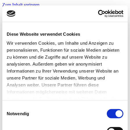
Zum Inhalt springen
Infos & Tipps
Projekte
Nachbarschaftspreis?
Jetzt bewerben!
Diese Webseite verwendet Cookies
Warnwesten?
Jetzt bewerben!
Wir verwenden Cookies, um Inhalte und Anzeigen zu
personalisieren, Funktionen für soziale Medien anbieten
zu können und die Zugriffe auf unsere Website zu
Startseite
analysieren. Außerdem geben wir anonymisiert
Infos & Tipps
Informationen zu Ihrer Verwendung unserer Website an
Projekte
Nachbarschaftspreis?
unsere Partner für soziale Medien, Werbung und
Hier bewerben!
Analysen weiter. Unsere Partner führen diese
Warnwesten?
Informationen möglicherweise mit weiteren Daten
Hier bewerben!
zusammen, die Sie ihnen bereitgestellt haben oder die
Fuer-eine-Kastrationskam-
sie im Rahmen Ihrer Nutzung der Dienste gesammelt
Einwilligungsauswahl
haben. Weitere Informationen zur Datenverarbeitung
Notwendig
pagne-vor-Ort-1
finden Sie auch in der
Datenschutzerklärung.