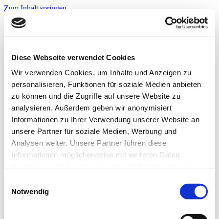
Zum Inhalt springen
Infos & Tipps
Projekte
Nachbarschaftspreis?
Jetzt bewerben!
Diese Webseite verwendet Cookies
Warnwesten?
Jetzt bewerben!
Wir verwenden Cookies, um Inhalte und Anzeigen zu
personalisieren, Funktionen für soziale Medien anbieten
zu können und die Zugriffe auf unsere Website zu
Startseite
analysieren. Außerdem geben wir anonymisiert
Infos & Tipps
Informationen zu Ihrer Verwendung unserer Website an
Projekte
Nachbarschaftspreis?
unsere Partner für soziale Medien, Werbung und
Hier bewerben!
Analysen weiter. Unsere Partner führen diese
Warnwesten?
Informationen möglicherweise mit weiteren Daten
Hier bewerben!
zusammen, die Sie ihnen bereitgestellt haben oder die
IMG-20211021-WA0003
sie im Rahmen Ihrer Nutzung der Dienste gesammelt
Einwilligungsauswahl
haben. Weitere Informationen zur Datenverarbeitung
Notwendig
finden Sie auch in der
Datenschutzerklärung.