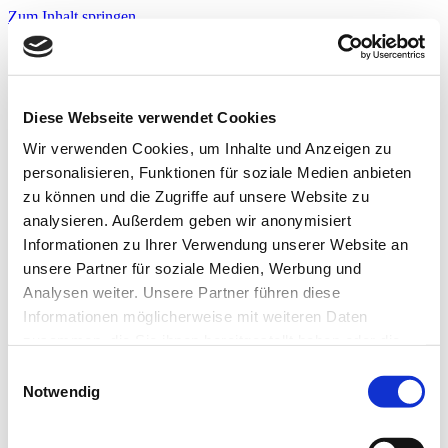
Zum Inhalt springen
Infos & Tipps
Projekte
Nachbarschaftspreis?
Jetzt bewerben!
Diese Webseite verwendet Cookies
Warnwesten?
Jetzt bewerben!
Wir verwenden Cookies, um Inhalte und Anzeigen zu
personalisieren, Funktionen für soziale Medien anbieten
zu können und die Zugriffe auf unsere Website zu
Startseite
analysieren. Außerdem geben wir anonymisiert
Infos & Tipps
Informationen zu Ihrer Verwendung unserer Website an
Projekte
Nachbarschaftspreis?
unsere Partner für soziale Medien, Werbung und
Hier bewerben!
Analysen weiter. Unsere Partner führen diese
Warnwesten?
Informationen möglicherweise mit weiteren Daten
Hier bewerben!
zusammen, die Sie ihnen bereitgestellt haben oder die
2022-01-04 Fußballtraining –
sie im Rahmen Ihrer Nutzung der Dienste gesammelt
Einwilligungsauswahl
haben. Weitere Informationen zur Datenverarbeitung
Notwendig
82
finden Sie auch in der
Datenschutzerklärung.