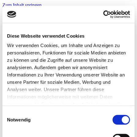
Zum Inhalt springen
Infos & Tipps
Projekte
Nachbarschaftspreis?
Jetzt bewerben!
Diese Webseite verwendet Cookies
Warnwesten?
Jetzt bewerben!
Wir verwenden Cookies, um Inhalte und Anzeigen zu
personalisieren, Funktionen für soziale Medien anbieten
zu können und die Zugriffe auf unsere Website zu
Startseite
analysieren. Außerdem geben wir anonymisiert
Infos & Tipps
Informationen zu Ihrer Verwendung unserer Website an
Projekte
Nachbarschaftspreis?
unsere Partner für soziale Medien, Werbung und
Hier bewerben!
Analysen weiter. Unsere Partner führen diese
Warnwesten?
Informationen möglicherweise mit weiteren Daten
Hier bewerben!
zusammen, die Sie ihnen bereitgestellt haben oder die
7_FV_Kita_OHS_Flughafen
sie im Rahmen Ihrer Nutzung der Dienste gesammelt
Einwilligungsauswahl
haben. Weitere Informationen zur Datenverarbeitung
Notwendig
finden Sie auch in der
Datenschutzerklärung.