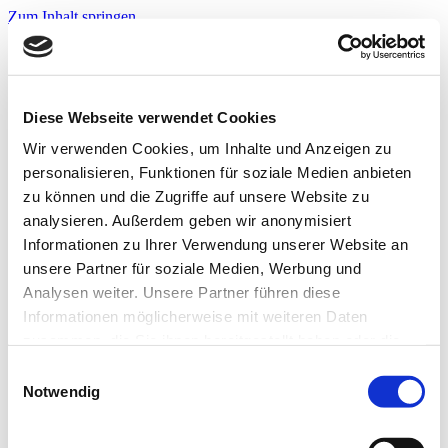
Zum Inhalt springen
Infos & Tipps
Projekte
Nachbarschaftspreis?
Jetzt bewerben!
Diese Webseite verwendet Cookies
Warnwesten?
Jetzt bewerben!
Wir verwenden Cookies, um Inhalte und Anzeigen zu
personalisieren, Funktionen für soziale Medien anbieten
zu können und die Zugriffe auf unsere Website zu
Startseite
analysieren. Außerdem geben wir anonymisiert
Infos & Tipps
Informationen zu Ihrer Verwendung unserer Website an
Projekte
Nachbarschaftspreis?
unsere Partner für soziale Medien, Werbung und
Hier bewerben!
Analysen weiter. Unsere Partner führen diese
Warnwesten?
Informationen möglicherweise mit weiteren Daten
Hier bewerben!
zusammen, die Sie ihnen bereitgestellt haben oder die
Seite-4
sie im Rahmen Ihrer Nutzung der Dienste gesammelt
Einwilligungsauswahl
haben. Weitere Informationen zur Datenverarbeitung
Notwendig
finden Sie auch in der
Datenschutzerklärung.