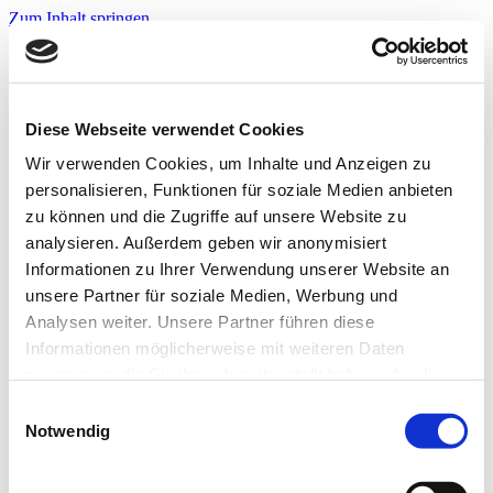
Zum Inhalt springen
Infos & Tipps
Projekte
Nachbarschaftspreis?
Jetzt bewerben!
Diese Webseite verwendet Cookies
Warnwesten?
Jetzt bewerben!
Wir verwenden Cookies, um Inhalte und Anzeigen zu
personalisieren, Funktionen für soziale Medien anbieten
zu können und die Zugriffe auf unsere Website zu
Startseite
analysieren. Außerdem geben wir anonymisiert
Infos & Tipps
Informationen zu Ihrer Verwendung unserer Website an
Projekte
Nachbarschaftspreis?
unsere Partner für soziale Medien, Werbung und
Hier bewerben!
Analysen weiter. Unsere Partner führen diese
Warnwesten?
Informationen möglicherweise mit weiteren Daten
Hier bewerben!
zusammen, die Sie ihnen bereitgestellt haben oder die
C362F464-747C-411C-8FDB-
sie im Rahmen Ihrer Nutzung der Dienste gesammelt
Einwilligungsauswahl
haben. Weitere Informationen zur Datenverarbeitung
Notwendig
B6E9F59AD2C3
finden Sie auch in der
Datenschutzerklärung.